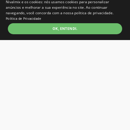
R$ 19,99
Nivalmix e os cookies: nós usamos cookies para personalizar
anúncios e melhorar a sua experiência no site. Ao continuar
navegando, você concorda com a nossa politica de privacidade.
Adicionar à lista
Politica de Privacidade
OK, ENTENDI.
Cabo Apple Lightning P/Recarga/Sincro
SB10 - Elg
R$ 19,99
Adicionar à lista
Suporte Veicular de Imã/Smartphone
JB-K503 3480 - Exbom
R$ 9,99
Adicionar à lista