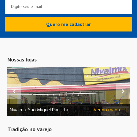
Quero me cadastrar
Nossas lojas
Nivalmix São Miguel Paulista
Ver no mapa
Ni
Tradição no varejo