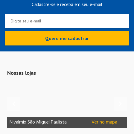
Cadastre-se e receba em seu e-mail
Quero me cadastrar
Nossas lojas
Nivalmix São Miguel Paulista
Ver no mapa
Ni