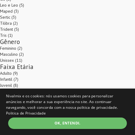
Leo e Leo (5)
Maped (3)
Sertic (3)
Tilibra (2)
Trident (5)
Tris (1)
Gênero
Feminino (2)
Masculino (2)
Unissex (11)
Faixa Etária
Adulto (9)
Infantil (7)
Juvenil (8)
Especificação Extra
Nivalmix e os cookies: nós usamos cookies para personalizar
Escolar (19)
anúncios e melhorar a sua experiência no site. Ao continuar
Técnico (2)
navegando, você concorda com a nossa politica de privacidade.
Pesquise nossos departamentos, e encontre tudo que você precisa.
Politica de Privacidade
Pagamentos em até 10 vezes sem juros, com total segurança e conforto.
Nivalmix, Completa para você.
OK, ENTENDI.
As melhores ofertas
Cadastre-se e receba em seu e-mail