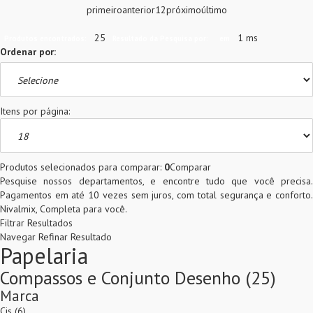
primeiro
anterior
1
2
próximo
último
25
1 ms
Produtos encontrados:
Resultado da Pesquisa por:
em
Ordenar por:
Itens por página:
Produtos selecionados para comparar:
0
Comparar
Pesquise nossos departamentos, e encontre tudo que você precisa.
Pagamentos em até 10 vezes sem juros, com total segurança e conforto.
Nivalmix, Completa para você.
Filtrar Resultados
Navegar
Refinar Resultado
Papelaria
Compassos e Conjunto Desenho (25)
Marca
Cis (6)