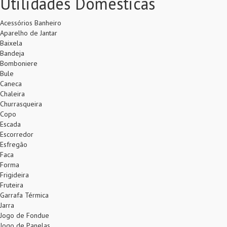
Utilidades Domesticas
Acessórios Banheiro
Aparelho de Jantar
Baixela
Bandeja
Bomboniere
Bule
Caneca
Chaleira
Churrasqueira
Copo
Escada
Escorredor
Esfregão
Faca
Forma
Frigideira
Fruteira
Garrafa Térmica
Jarra
Jogo de Fondue
Jogo de Panelas