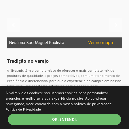
Nivalmix São Miguel Paulista
Ver no mapa
Ni
Tradição no varejo
A Nivalmix têm o compromisso de oferecer o mais completo mix de
produtos de qualidade, a preços competitivos, com um atendimento de
excelência e diferenciado, para que a experiência de compra em nossas
lojas, seja uma constante satisfação para o nosso cliente.
Nivalmix e os cookies: nós usamos cookies para personalizar
anúncios e melhorar a sua experiência no site. Ao continuar
Institucional
navegando, você concorda com a nossa politica de privacidade.
Politica de Privacidade
Quem somos
Cartão Nivalmix
OK, ENTENDI.