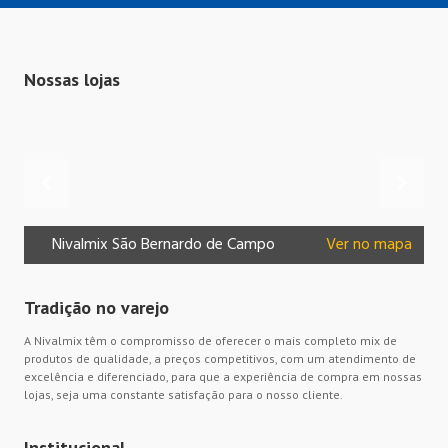
Nossas lojas
Nivalmix São Bernardo de Campo
Ver no mapa
Ni
Tradição no varejo
A Nivalmix têm o compromisso de oferecer o mais completo mix de
produtos de qualidade, a preços competitivos, com um atendimento de
excelência e diferenciado, para que a experiência de compra em nossas
lojas, seja uma constante satisfação para o nosso cliente.
Institucional