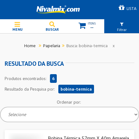
LISTA
--
Filtrar
Papelaria
Busca: bobina-termica
x
RESULTADO DA BUSCA
Produtos encontrados:
6
Resultado da Pesquisa por:
bobina-termica
Ordenar por:
Bobina Térmica 57mm X 40m Amarela