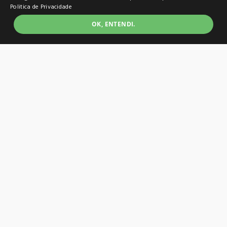
Politica de Privacidade
OK, ENTENDI.
Refil Epson T544320 Magenta - Epson
Produto Esgotado
Adicionar à lista