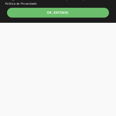
COMPRAR
Politica de Privacidade
Adicionar à lista
OK, ENTENDI.
Borracha Escolar Holic Sorvete
C/Aroma Cor 4 - 912732 - Tris
R$ 6,99
COMPRAR
Adicionar à lista
Borracha Escolar Holic Sorvete
C/Aroma Cor 3 - 912732 - Tris
R$ 6,99