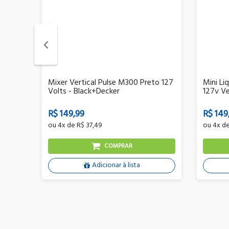
l
Mixer Vertical Pulse M300 Preto 127
Mini Li
Volts - Black+Decker
127v Ve
R$ 149,99
R$ 149
ou
4x
de
R$ 37,49
ou
4x
d
COMPRAR
Adicionar à lista