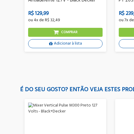
Antiaderente 127V - Black Decker
PT 205
R$ 129,99
R$ 239
ou
4x
de
R$ 32,49
ou
7x
d
COMPRAR
Adicionar à lista
É DO SEU GOSTO? ENTÃO VEJA ESTES PRO