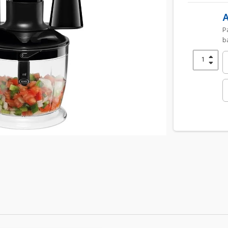
A
para ser avisado da disponibilidade deste produto,
b