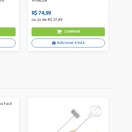
tto
Vitazza
22cm 
R$ 74,99
R$ 7
ou
2x
de
R$ 37,49
ou
2x
COMPRAR
Adicionar à lista