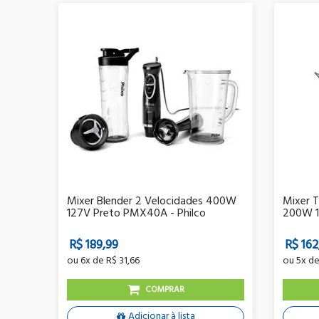
Mixer Blender 2 Velocidades 400W
Mixer 
127V Preto PMX40A - Philco
200W 1
R$ 189,99
R$ 162
ou
6x
de
R$ 31,66
ou
5x
d
COMPRAR
Adicionar à lista