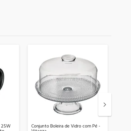
l 25W
Conjunto Boleira de Vidro com Pé -
Caçar