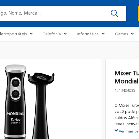
Buscar
letroportáteis
Telefonia
Informática
Games
Mixer Tu
Mondial
2406033
O Mixer Turbo
você pode pr
caldos. Além
leves. Incrív
Ver mais de