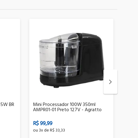
 45W BR
Mini Processador 100W 350ml
Bule 
AMPR01-01 Preto 127V - Agratto
54111
R$ 99,99
R$ 6
ou
3x
de
R$ 33,33
ou
2x