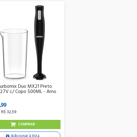
Turbomix Duo MX21 Preto
27V c/ Copo 500ML - Arno
,99
e
R$ 32,59
COMPRAR
Adicionar à lista