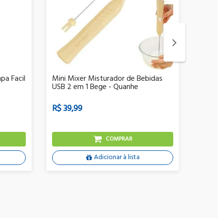
pa Facil
Mini Mixer Misturador de Bebidas
Blend
USB 2 em 1 Bege - Quanhe
600W
R$ 39,99
R$ 1
ou
6x
COMPRAR
Adicionar à lista