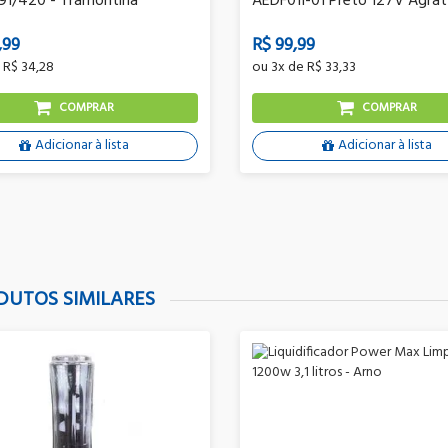
91/420 - Tramontina
AEDF01I-01 Preto 127V Agra
,99
R$ 99,99
e
R$ 34,28
ou
3x
de
R$ 33,33
COMPRAR
COMPRAR
Adicionar à lista
Adicionar à lista
DUTOS SIMILARES