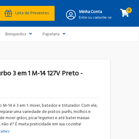
0
Minha Conta
Lista de Presentes
Entre ou cadastre-se
Brinquedos
Papelaria
rbo 3 em 1 M-14 127V Preto -
 M-14 é 3 em 1: mixer, batedor e triturador. Com ele,
eparar uma variedade de pratos: purês, molhos e
 de moer grãos, picar legumes e até bater massas
el, não é? É muita praticidade em sua cozinha!
talhes