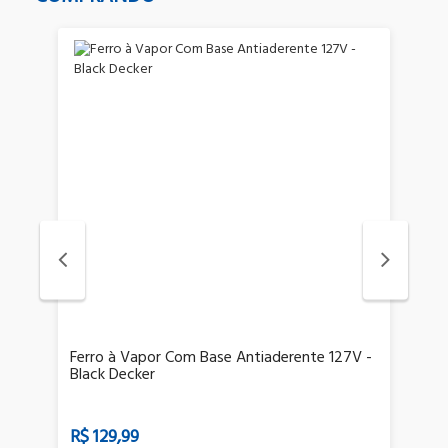
Ferro à Vapor Com Base Antiaderente 127V -
Sa
Black Decker
C
R$ 129,99
R$