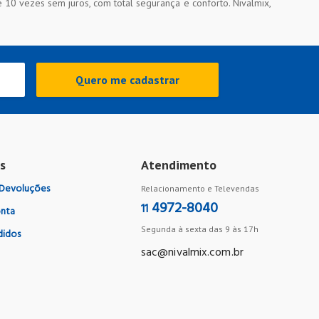
10 vezes sem juros, com total segurança e conforto. Nivalmix,
Quero me cadastrar
s
Atendimento
 Devoluções
Relacionamento e Televendas
4972-8040
11
nta
Segunda à sexta das 9 às 17h
didos
sac@nivalmix.com.br
guel Paulista
Ver no mapa
Nivalmix Guarujá