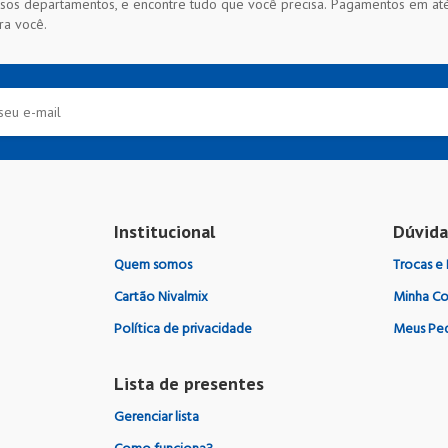
sos departamentos, e encontre tudo que você precisa. Pagamentos em até 
ra você.
Institucional
Dúvida
Quem somos
Trocas e
Cartão Nivalmix
Minha Co
Política de privacidade
Meus Pe
Lista de presentes
Nivalmix São Bernardo de Campo
Ver no mapa
Nivalmix São Mi
Gerenciar lista