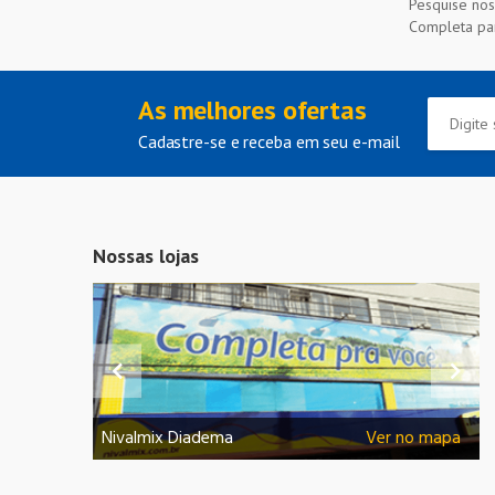
Pesquise nos
Completa pa
As melhores ofertas
Cadastre-se e receba em seu e-mail
Nossas lojas
r no mapa
Nivalmix Diadema
Ver no mapa