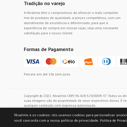
Tradição no varejo
A Nivalmix têm o compromisso de oferecer o mais completo
mix de produtos de qualidade, a preços competitivos, com um
atendimento de excelência e diferenciado, para que a
experiência de compra em nossas lojas, seja uma constante
satisfação para o nosso cliente.
Formas de Pagamento
Parcele em até 10x sem juros
Copyright © 2022. Nivalmix CNPJ 96.428.529/0009-37. Todos os dir
suas imagens são de propriedade de seus respectivos donos. É ved
qualquer conteúdo sem expressa autorização.
Nivalmix e os cookies: nós usamos cookies para personalizar anúnci
você concorda com a nossa politica de privacidade.
Politica de Priva